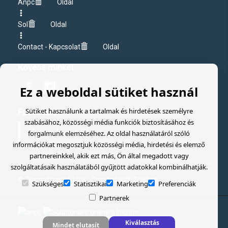
Anpc
Oldal
Sol
Oldal
Contact - Kapcsolat
Oldal
Kövess minket
Ez a weboldal sütiket használ
Sütiket használunk a tartalmak és hirdetések személyre
Facebook
szabásához, közösségi média funkciók biztosításához és
Transylvania Store
forgalmunk elemzéséhez. Az oldal használatáról szóló
információkat megosztjuk közösségi média, hirdetési és elemző
partnereinkkel, akik ezt más, Ön által megadott vagy
szolgáltatásaik használatából gyűjtött adatokkal kombinálhatják.
© Transylvania Store
- Created with
Soldigo
Szükséges
Statisztikai
Marketing
Preferenciák
Partnerek
Kiválasztás
Mindet elutasít