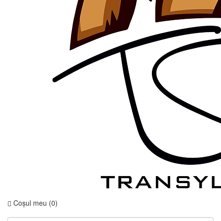
Coşul meu (
0
)