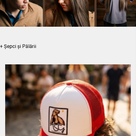
+ Șepci și Pălării