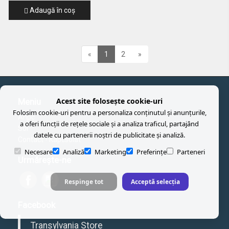
Adaugă în coş
«
1
2
»
Acest site folosește cookie-uri
Meniu
Folosim cookie-uri pentru a personaliza conținutul și anunțurile,
Anpc
a oferi funcții de rețele sociale și a analiza traficul, partajând
Sol
datele cu partenerii noștri de publicitate și analiză.
Contact - Kapcsolat
Necesare
Analiză
Marketing
Preferințe
Parteneri
Urmăreşte-ne
Respinge tot
Acceptă selecția
Facebook
Transylvania Store