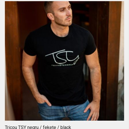
Tricou TSY negru / fekete / black