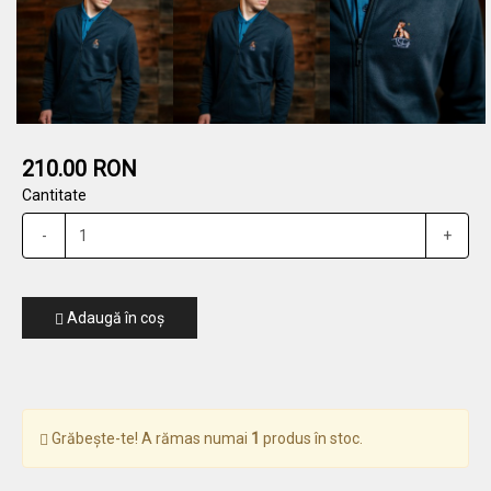
210.00 RON
Cantitate
-
+
Adaugă în coş
Grăbește-te! A rămas numai
1
produs în stoc.