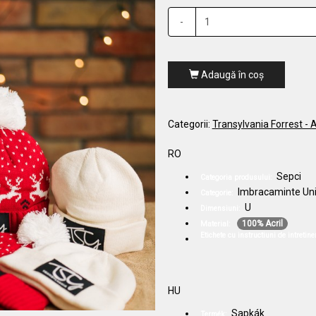
-
Adaugă în coş
Categorii:
Transylvania Forrest -
RO
Sepci
Categoria produsului:
Imbracaminte Un
Categorie:
U
Dimensiuni:
100% Acril
Material:
Etichete cu instructiuni de intretine
HU
Sapkák
Termék: