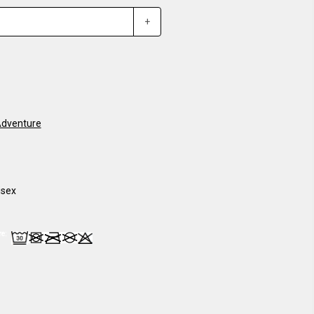
+
 Adventure
isex
re: