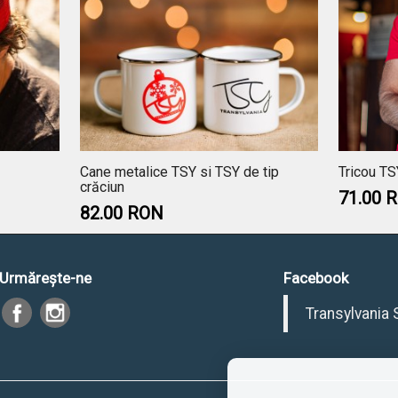
Cane metalice TSY si TSY de tip
Tricou TS
crăciun
71.00 
82.00 RON
Urmăreşte-ne
Facebook
Transylvania 