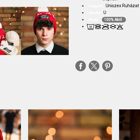
Uniszex Ruházat
Kategória:
U
Méretek:
100% Akril
Anyag: