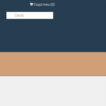
Coşul meu (
0
)