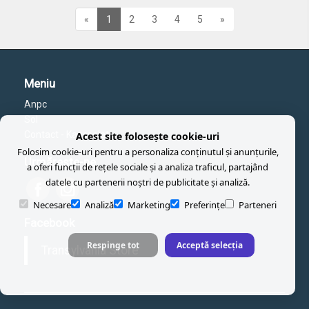
«
1
2
3
4
5
»
Meniu
Anpc
Sol
Contact - Kapcsolat
Acest site folosește cookie-uri
Folosim cookie-uri pentru a personaliza conținutul și anunțurile,
Urmăreşte-ne
a oferi funcții de rețele sociale și a analiza traficul, partajând
datele cu partenerii noștri de publicitate și analiză.
Necesare
Analiză
Marketing
Preferințe
Parteneri
Facebook
Respinge tot
Acceptă selecția
Transylvania Store